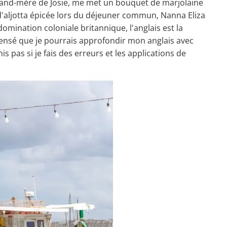
grand-mère de Josie, me met un bouquet de marjolaine
s d'aljotta épicée lors du déjeuner commun, Nanna Eliza
domination coloniale britannique, l'anglais est la
t pensé que je pourrais approfondir mon anglais avec
s pas si je fais des erreurs et les applications de