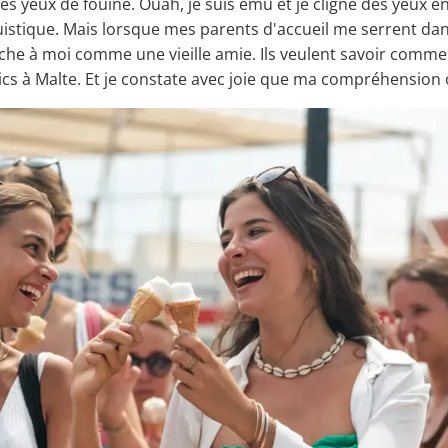
yeux de fouine. Ouah, je suis ému et je cligne des yeux en v
uistique. Mais lorsque mes parents d'accueil me serrent dans 
oche à moi comme une vieille amie. Ils veulent savoir commen
ics à Malte. Et je constate avec joie que ma compréhension 