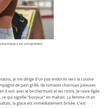
is britannique y est omniprésent
tins, je me dirige d'un pas endormi vers la cuisine
ccompagné de pain grillé, de tomates charnues juteuses
n à voir avec le birchermüsli et les röstis. Je reste figée
 ce qui signifie "bonjour" en maltais. La femme rit en
ltais, la glace est immédiatement brisée. C'est