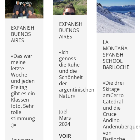
EXPANISH
EXPANISH
BUENOS
BUENOS
AIRES
AIRES
LA
MONTAÑA
«Ich
SPANISH
«Das war
genoss
SCHOOL
meine
die Ruhe
BARILOCHE
letzte
und die
Woche
Schönheit
und jeden
«Die drei
der
Freitag
Skitage
argentinischen
gibt es ein
amCerro
Natur»
Klassen
Catedral
foto. Sehr
und die
Joel
tolle
Cruce
Mars
stimmung
Andino
2024
:)»
Andenüberque
von
VOIR
Bariloche