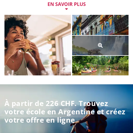
passionnants, des plages de rêve aux glaciers.
EN SAVOIR PLUS
À 
Buenos Aires
, vous apprendrez le fougueux tango et 
vous vous immergerez dans la vie trépidante de la ville. 
Vous dansez avec vos camarades du monde entier 
jusqu'à l'aube. 
Bariloche
, en Patagonie, offre une 
nature préservée et des sommets enneigés. D’ailleurs, 
entre son architecture alpine et son chocolat, la ville 
rappellerait presque la Suisse. Votre séjour linguistique 
en Argentine sera impulsif, fougueux et inoubliable.
Argentine: une semaine de cours de langue est 
disponible à partir de 226 CHF. Sur le 
SCHOOL FINDER
de Boa Lingua, vous pouvez comparer toutes les écoles 
de langue du pays. Vous pouvez créer et réserver votre 
offre en ligne.
À partir de 226 CHF. Trouvez
votre école en Argentine et créez
votre offre en ligne