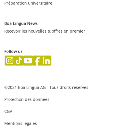
trouverez
Préparation universitaire
toutes
les
infos
Boa Lingua News
sur
Recevoir les nouvelles & offres en premier
les
séjours
linguistiques.
Comparez
Follow us
les
meilleures
écoles
de
langues
du
©2021 Boa Lingua AG - Tous droits réservés
monde
entier,
Protection des données
les
cours,
les
CGV
avis
et
Mentions légales