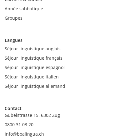
et
la
Année sabbatique
durée.
Groupes
Le
prix
total
se
Langues
compose
Séjour linguistique anglais
du
cours
Séjour linguistique français
de
Séjour linguistique espagnol
langue,
de
Séjour linguistique italien
l'hébergement
Séjour linguistique allemand
et
des
repas,
du
Contact
voyage
Gubelstrasse 15, 6302 Zug
et
0800 31 03 20
de
l'assurance.
info@boalingua.ch
De