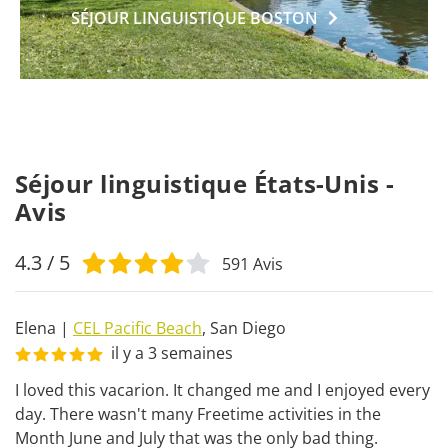
SÉJOUR LINGUISTIQUE
BOSTON
Séjour linguistique États-Unis -
Avis
4.3
/ 5
591
Avis
Elena
|
CEL Pacific Beach
,
San Diego
il y a 3 semaines
I loved this vacarion. It changed me and I enjoyed every 
day. There wasn't many Freetime activities in the 
Month June and July that was the only bad thing.