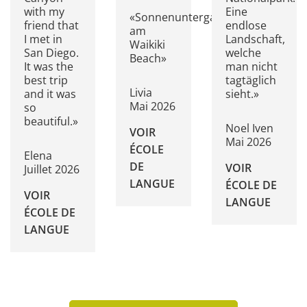
with my
Eine
«Sonnenuntergang
friend that
endlose
am
I met in
Landschaft,
Waikiki
San Diego.
welche
Beach»
It was the
man nicht
best trip
tagtäglich
Livia
and it was
sieht.»
Mai 2026
so
beautiful.»
Noel Iven
VOIR
Mai 2026
ÉCOLE
Elena
DE
VOIR
Juillet 2026
LANGUE
ÉCOLE DE
VOIR
LANGUE
ÉCOLE DE
LANGUE