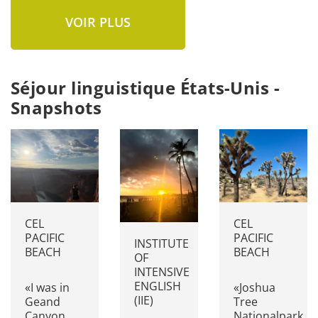
VOIR PLUS
Séjour linguistique États-Unis -
Snapshots
CEL
CEL
PACIFIC
PACIFIC
INSTITUTE
BEACH
BEACH
OF
INTENSIVE
ENGLISH
«I was in
«Joshua
(IIE)
Geand
Tree
Canyon
Nationalpark.