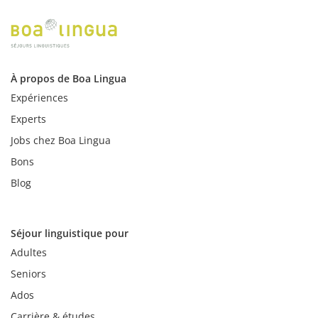
semaine
de
séjour
linguistique
aux
À propos de Boa Lingua
États-
Unis
Expériences
est
Experts
proposée
à
Jobs chez Boa Lingua
partir
Bons
de
280
Blog
CHF.
Les
coûts
Séjour linguistique pour
peuvent
varier
Adultes
considérablement
Seniors
selon
le
Ados
cours
Carrière & études