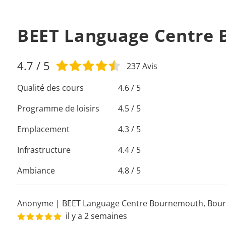
BEET Language Centre 
4.7
/ 5
237
Avis
Qualité des cours
4.6 / 5
Programme de loisirs
4.5 / 5
Emplacement
4.3 / 5
Infrastructure
4.4 / 5
Ambiance
4.8 / 5
Anonyme
|
BEET Language Centre Bournemouth
,
Bou
il y a 2 semaines