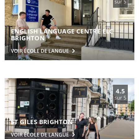
sur
5
ENGLISH LANGUAGE CENTRE ELC
BRIGHTON
VOIR ÉCOLE DE
LANGUE
4.5
sur
5
ST GILES BRIGHTON
VOIR ÉCOLE DE
LANGUE