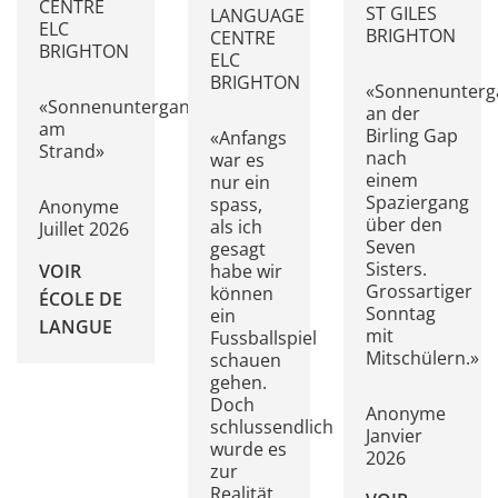
CENTRE
ST GILES
LANGUAGE
ELC
BRIGHTON
CENTRE
BRIGHTON
ELC
BRIGHTON
«Sonnenunterg
«Sonnenuntergang
an der
am
Birling Gap
«Anfangs
Strand»
nach
war es
einem
nur ein
Spaziergang
spass,
Anonyme
über den
als ich
Juillet 2026
Seven
gesagt
Sisters.
VOIR
habe wir
Grossartiger
können
ÉCOLE DE
Sonntag
ein
LANGUE
mit
Fussballspiel
Mitschülern.»
schauen
gehen.
Doch
Anonyme
schlussendlich
Janvier
wurde es
2026
zur
Realität,