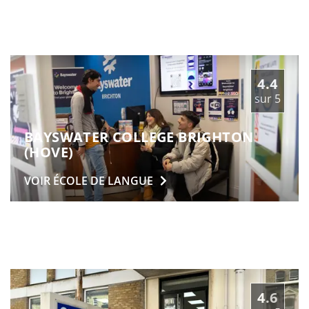
4.4
sur
5
BAYSWATER COLLEGE BRIGHTON
(HOVE)
VOIR ÉCOLE DE
LANGUE
4.6