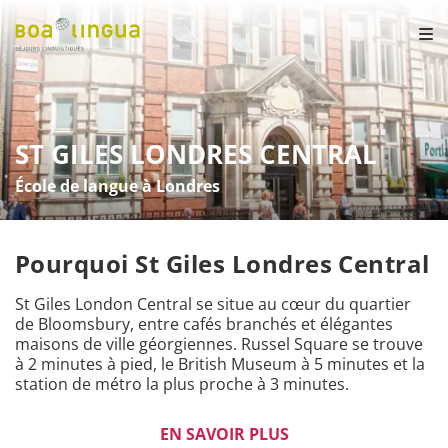
ST GILES LONDRES CENTRAL
École de langue à Londres
Pourquoi St Giles Londres Central
St Giles London Central se situe au cœur du quartier 
de Bloomsbury, entre cafés branchés et élégantes 
maisons de ville géorgiennes. Russel Square se trouve 
à 2 minutes à pied, le British Museum à 5 minutes et la 
station de métro la plus proche à 3 minutes. 

De nombreux étudiants profitent des ateliers 
EN SAVOIR PLUS
linguistiques après les cours pour approfondir leurs 