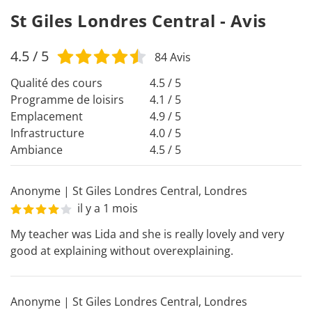
St Giles Londres Central - Avis
4.5
/ 5
84
Avis
Qualité des cours
4.5 / 5
Programme de loisirs
4.1 / 5
Emplacement
4.9 / 5
Infrastructure
4.0 / 5
Ambiance
4.5 / 5
Anonyme
|
St Giles Londres Central
,
Londres
il y a 1 mois
My teacher was Lida and she is really lovely and very 
good at explaining without overexplaining.
Anonyme
|
St Giles Londres Central
,
Londres