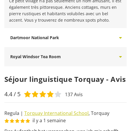
Ce petit village n’a pas seulement un nom amusant, il est
également très pittoresque. Anciens cottages, murs en
pierre rustiques et habitants volubiles avec un bel
accent. Vous y trouverez de nombreux spots photo.
Dartmoor National Park
Royal Windsor Tea Room
Séjour linguistique Torquay - Avis
4.4
/ 5
137
Avis
Regula
|
Torquay International School
,
Torquay
il y a 1 semaine