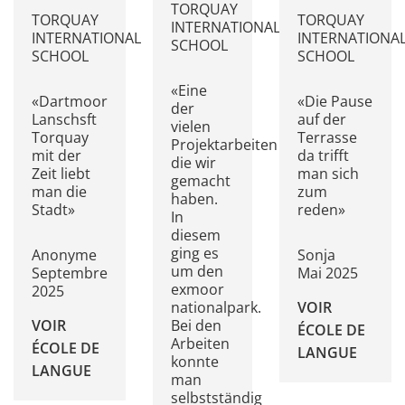
TORQUAY
TORQUAY
TORQUAY
INTERNATIONAL
INTERNATIONAL
INTERNATIONA
SCHOOL
SCHOOL
SCHOOL
«Eine
«Dartmoor
«Die Pause
der
Lanschsft
auf der
vielen
Torquay
Terrasse
Projektarbeiten
mit der
da trifft
die wir
Zeit liebt
man sich
gemacht
man die
zum
haben.
Stadt»
reden»
In
diesem
ging es
Anonyme
Sonja
um den
Septembre
Mai 2025
exmoor
2025
nationalpark.
VOIR
Bei den
VOIR
ÉCOLE DE
Arbeiten
ÉCOLE DE
LANGUE
konnte
LANGUE
man
selbstständig