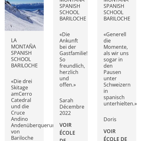
SPANISH
SPANISH
SCHOOL
SCHOOL
BARILOCHE
BARILOCHE
«Die
«Generell
LA
Ankunft
die
MONTAÑA
bei der
Momente,
SPANISH
Gastfamilie!
als wir uns
SCHOOL
So
sogar in
BARILOCHE
freundlich,
den
herzlich
Pausen
und
unter
«Die drei
offen.»
Schweizern
Skitage
in
amCerro
spanisch
Catedral
Sarah
unterhielten.»
und die
Décembre
Cruce
2022
Andino
Doris
VOIR
Andenüberquerung
VOIR
von
ÉCOLE
Bariloche
ÉCOLE DE
DE