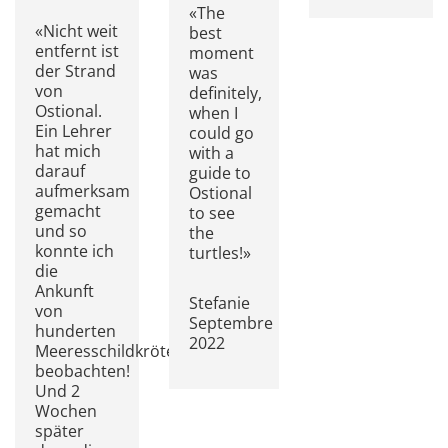
«The
«Nicht weit
best
entfernt ist
moment
der Strand
was
von
definitely,
Ostional.
when I
Ein Lehrer
could go
hat mich
with a
darauf
guide to
aufmerksam
Ostional
gemacht
to see
und so
the
konnte ich
turtles!»
die
Ankunft
Stefanie
von
Septembre
hunderten
2022
Meeresschildkröten
beobachten!
Und 2
Wochen
später