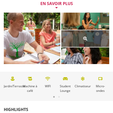
EN SAVOIR PLUS
L'offre de loisirs variée propose d'innombrables offres, 
des cours de cuisine, des leçons de danse, des beach 
party en passant par l'équitation, les randonnées, la 
pêche, le surf, le yoga et les excursions aux festivals, au 
parc national ou à Sámara.

Une semaine de cours de langue à la Nosara Spanish 
Institute est disponible à partir de 243 CHF.
Jardin/Terrasse
Machine à
WIFI
Student
Climatiseur
Micro-
café
Lounge
ondes
HIGHLIGHTS