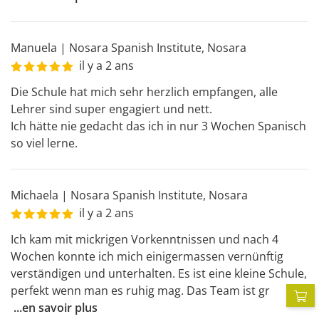
Manuela
|
Nosara Spanish Institute
,
Nosara
il y a 2 ans
Die Schule hat mich sehr herzlich empfangen, alle 
Lehrer sind super engagiert und nett.

Ich hätte nie gedacht das ich in nur 3 Wochen Spanisch 
so viel lerne.
Michaela
|
Nosara Spanish Institute
,
Nosara
il y a 2 ans
Ich kam mit mickrigen Vorkenntnissen und nach 4 
Wochen konnte ich mich einigermassen vernünftig 
verständigen und unterhalten. Es ist eine kleine Schule,  
perfekt wenn man es ruhig mag. Das Team ist gr
P
...
en savoir plus