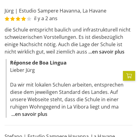
Jürg
|
Estudio Sampere Havanna
,
La Havane
il y a 2 ans
die Schule entspricht baulich und infrastrukturell nicht 
schweizerischen Vorstellungen. Es ist diesbezüglich 
einige Nachsicht nötig. Auch die Lage der Schule ist 
nicht wirklich gut, weil ziemlich auss
...
en savoir plus
Réponse de Boa Lingua
Lieber Jürg

P
Da wir mit lokalen Schulen arbeiten, entsprechen 
diese dem jeweiligen Standard des Landes. Auf 
unsere Webseite steht, dass die Schule in einer 
ruhigen Wohngegend in La Vibora liegt und ma
...
en savoir plus
Stefano
|
Estudio Sampere Havanna
,
La Havane