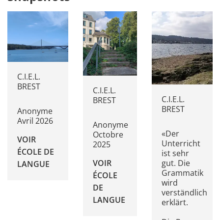
C.I.E.L.
BREST
C.I.E.L.
C.I.E.L.
BREST
BREST
Anonyme
Avril 2026
Anonyme
«Der
Octobre
VOIR
Unterricht
2025
ÉCOLE DE
ist sehr
VOIR
gut. Die
LANGUE
Grammatik
ÉCOLE
wird
DE
verständlich
LANGUE
erklärt.