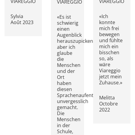
VIAREGGIO
VIAREGGIO
VIAREGGIO
Sylvia
«Ich
«Es ist
Août 2023
konnte
schwierig
mich frei
einen
bewegen
Augenblick
und fühlte
herauszupicken,
mich ein
aber ich
bisschen
glaube
so, als
die
wäre
Menschen
Viareggio
und der
jetzt mein
Ort
Zuhause.»
haben
diesen
Sprachenaufenthalt
Melitta
unvergesslich
Octobre
gemacht.
2022
Die
Menschen
in der
Schule,