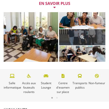
en bus. 

EN SAVOIR PLUS
Après les cours, le programme de loisirs propose un 
large éventail d'activités, allant des dîners partagés et 
des visites guidées de Viareggio et de Pise aux soirées 
cinéma, en passant par les soirées spaghetti, les cours 
de cuisine et les leçons de chant. Des excursions 
passionnantes d'une demi-journée à Lucca, Pise ou 
Pietrasante et des voyages d'un week-end à Florence 
ou Cinque Terre complètent ce programme.

Une semaine de cours de langue à la Centro Culturale 
G. Puccini Viareggio est disponible à partir de 247 CHF.
Salle
Accès aux
Student
Centre
Transports
Non-fumeur
informatique
fauteuils
Lounge
d'examen
publics
roulants
sur place