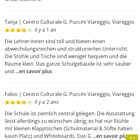
Tanja
|
Centro Culturale G. Puccini Viareggio
,
Viareggio
il y a 1 an
Die Lehrer:innen sind toll und bieten einen 
abwechslungsreichen und strukturierten Unterricht. 
Die Stühle und Tische sind weniger bequem und die 
Räume klein. Das ganze Schulgebäude ist sehr sauber 
und
...
en savoir plus
Fabio
|
Centro Culturale G. Puccini Viareggio
,
Viareggio
il y a 2 ans
Die Schule ist ziemlich zentral gelegen. Die Ausstattung 
lässt allerdings zu wünschen übrig; es hat nur Stühle 
mit kleinen Klapptischen (Schulmaterial & Stifte haben 
kaum Platz) und Whiteboards. Das G
...
en savoir plus
P