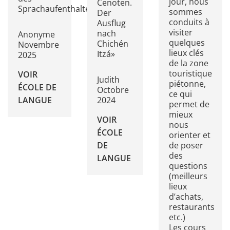
jour, nous
Cenoten.
Sprachaufenthaltes»
sommes
Der
conduits à
Ausflug
visiter
nach
Anonyme
quelques
Chichén
Novembre
lieux clés
Itzá»
2025
de la zone
touristique
VOIR
Judith
piétonne,
ÉCOLE DE
Octobre
ce qui
2024
LANGUE
permet de
mieux
VOIR
nous
ÉCOLE
orienter et
DE
de poser
des
LANGUE
questions
(meilleurs
lieux
d’achats,
restaurants
etc.)
Les cours