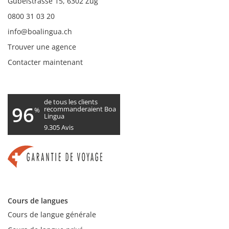
Gubelstrasse 15, 6302 Zug
0800 31 03 20
info@boalingua.ch
Trouver une agence
Contacter maintenant
de tous les clients
96
recommanderaient Boa
%
Lingua
9.305
Avis
Cours de langues
Cours de langue générale