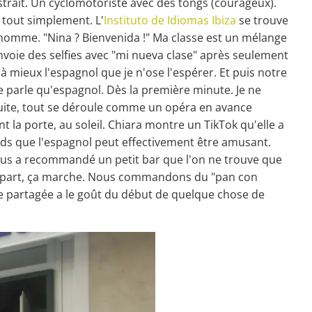
strait. Un cyclomotoriste avec des tongs (courageux).
, tout simplement. L'
Instituto de Idiomas Ibiza
se trouve
e homme. "Nina ? Bienvenida !" Ma classe est un mélange
nvoie des selfies avec "mi nueva clase" après seulement
 mieux l'espagnol que je n'ose l'espérer. Et puis notre
ne parle qu'espagnol. Dès la première minute. Je ne
nsuite, tout se déroule comme un opéra en avance
t la porte, au soleil. Chiara montre un TikTok qu'elle a
ends que l'espagnol peut effectivement être amusant.
 nous a recommandé un petit bar que l'on ne trouve que
uelque part, ça marche. Nous commandons du "pan con
ière partagée a le goût du début de quelque chose de