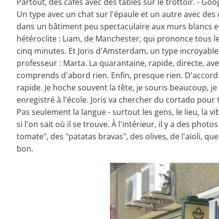
Partout, des cafés avec des tables sur le trottoir. - 
Un type avec un chat sur l'épaule et un autre avec des 
dans un bâtiment peu spectaculaire aux murs blancs et 
hétéroclite : Liam, de Manchester, qui prononce tous l
cinq minutes. Et Joris d'Amsterdam, un type incroyable
professeur : Marta. La quarantaine, rapide, directe, av
comprends d'abord rien. Enfin, presque rien. D'accord 
rapide. Je hoche souvent la tête, je souris beaucoup, je
enregistré à l'école. Joris va chercher du cortado pou
Pas seulement la langue - surtout les gens, le lieu, l
si l'on sait où il se trouve. À l'intérieur, il y a des 
tomate", des "patatas bravas", des olives, de l'aïoli, 
bon.