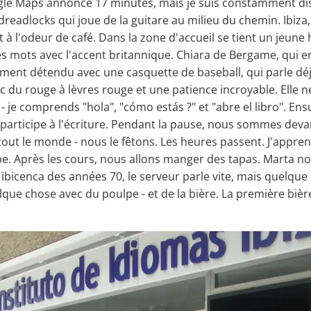
Google Maps annonce 17 minutes, mais je suis constamment di
dreadlocks qui joue de la guitare au milieu du chemin. Ibiza
à l'odeur de café. Dans la zone d'accueil se tient un jeun
es mots avec l'accent britannique. Chiara de Bergame, qui e
ment détendu avec une casquette de baseball, qui parle déjà
ec du rouge à lèvres rouge et une patience incroyable. Elle 
- je comprends "hola", "cómo estás ?" et "abre el libro". E
 participe à l'écriture. Pendant la pause, nous sommes devan
r tout le monde - nous le fêtons. Les heures passent. J'appr
a vibe. Après les cours, nous allons manger des tapas. Marta
photos ibicenca des années 70, le serveur parle vite, mais q
quelque chose avec du poulpe - et de la bière. La première b