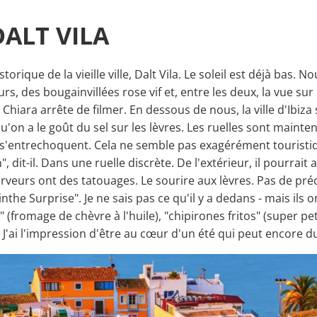
DALT VILA
torique de la vieille ville, Dalt Vila. Le soleil est déjà bas.
s, des bougainvillées rose vif et, entre les deux, la vue sur
Chiara arrête de filmer. En dessous de nous, la ville d'Ibiza
u'on a le goût du sel sur les lèvres. Les ruelles sont maint
s'entrechoquent. Cela ne semble pas exagérément touristiq
, dit-il. Dans une ruelle discrète. De l'extérieur, il pourrait 
 serveurs ont des tatouages. Le sourire aux lèvres. Pas de 
 Surprise". Je ne sais pas ce qu'il y a dedans - mais ils ont 
fromage de chèvre à l'huile), "chipirones fritos" (super pet
e). J'ai l'impression d'être au cœur d'un été qui peut encore 