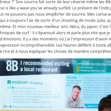
érieur ?" Son sourire fait sortir de leur réserve même les élè
 is like a wave you've already surfed. Le présent de l'indi
 Nous ne pouvons pas nous empêcher de sourire. Mes camarad
, qui a toujours l'air de sortir d'un shooting de mode. Julia,
i-même. Et mon nouveau meilleur ami, Akira, du Japon. C'est la
chniques de surf - il s'épanouit alors et parle plus vite que
émotions. Il y a des moments où j'ai l'impression d'avoir e
e expression incompréhensible. Les heures défilent à toute a
re rire et à nous expliquer les choses de manière compréhen