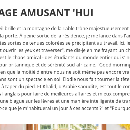
AGE AMUSANT 'HUI
l brille et la montagne de la Table trône majestueusement e
 porte. À peine sortie de la résidence, je me lance dans l'a
tes sortes de tenues colorées se précipitent au travail. Ici
nt ouvrir les yeux et traverser", me dis-je en me frayant un 
 c'est le chaos amical - des étudiants du monde entier qui s'
our britannique et de sérénité sud-africaine. "Good morning, 
bien que la moitié d'entre nous ne soit même pas encore vr
 sont un spectacle en soi. Elodie nous fait tourner la tête 
 taper du pied. Et Khalid, d'Arabie saoudite, est tout le cont
ds l'anglais pour faire de meilleures affaires et mieux compre
une blague sur les lèvres et une manière intelligente de tr
t-ce que je m'habituerai un jour à ces accents ?" et "Pourqu