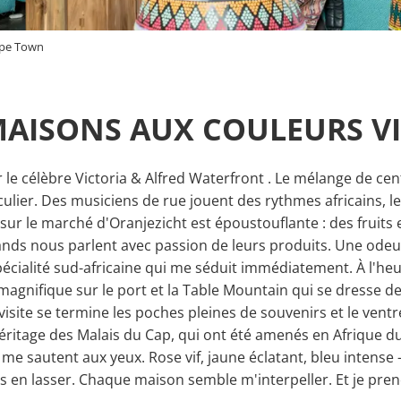
ape Town
MAISONS AUX COULEURS V
r le célèbre Victoria & Alfred Waterfront . Le mélange de 
lier. Des musiciens de rue jouent des rythmes africains, les 
r le marché d'Oranjezicht est époustouflante : des fruits 
tands nous parlent avec passion de leurs produits. Une odeur
spécialité sud-africaine qui me séduit immédiatement. À l'h
gnifique sur le port et la Table Mountain qui se dresse de
e visite se termine les poches pleines de souvenirs et le vent
l'héritage des Malais du Cap, qui ont été amenés en Afrique 
s me sautent aux yeux. Rose vif, jaune éclatant, bleu intens
 en lasser. Chaque maison semble m'interpeller. Et je pre