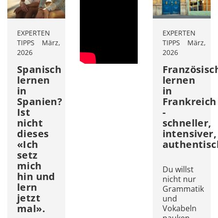
EXPERTEN
EXPERTEN
TIPPS
März,
TIPPS
März,
2026
2026
Spanisch
Französisc
lernen
lernen
in
in
Spanien?
Frankreich
Ist
-
nicht
schneller,
dieses
intensiver,
«Ich
authentisc
setz
mich
Du willst
hin und
nicht nur
lern
Grammatik
jetzt
und
mal».
Vokabeln