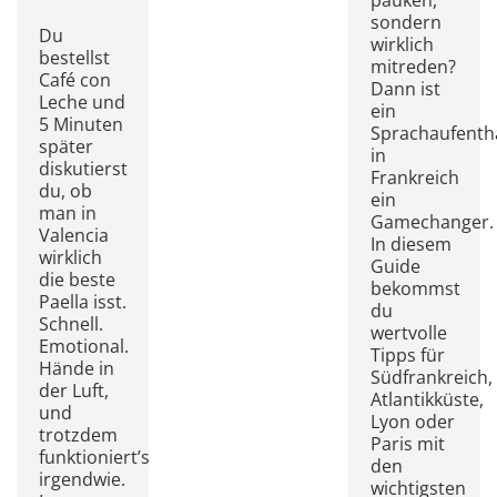
pauken,
sondern
Du
wirklich
bestellst
mitreden?
Café con
Dann ist
Leche und
ein
5 Minuten
Sprachaufenth
später
in
diskutierst
Frankreich
du, ob
ein
man in
Gamechanger.
Valencia
In diesem
wirklich
Guide
die beste
bekommst
Paella isst.
du
Schnell.
wertvolle
Emotional.
Tipps für
Hände in
Südfrankreich,
der Luft,
Atlantikküste,
und
Lyon oder
trotzdem
Paris mit
funktioniert’s
den
irgendwie.
wichtigsten