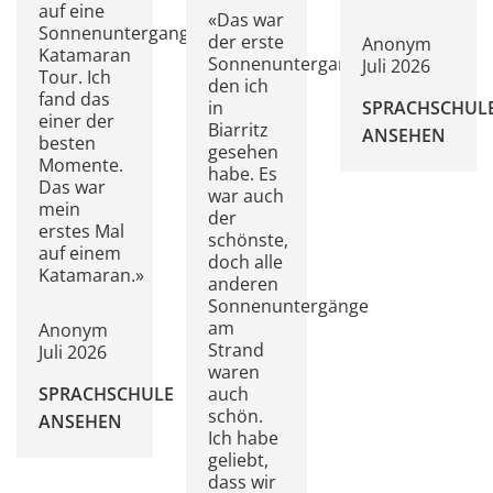
auf eine
«Das war
Sonnenuntergangs
der erste
Anonym
Katamaran
Sonnenuntergang,
Juli 2026
Tour. Ich
den ich
fand das
in
SPRACHSCHUL
einer der
Biarritz
ANSEHEN
besten
gesehen
Momente.
habe. Es
Das war
war auch
mein
der
erstes Mal
schönste,
auf einem
doch alle
Katamaran.»
anderen
Sonnenuntergänge
am
Anonym
Strand
Juli 2026
waren
SPRACHSCHULE
auch
schön.
ANSEHEN
Ich habe
geliebt,
dass wir