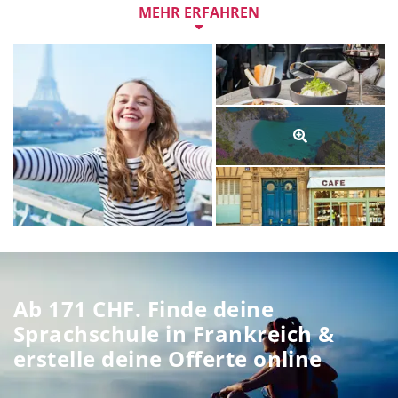
Denn mit guten Französischkenntnissen verstehst du 
MEHR ERFAHREN
mehr von der Welt. Und steigerst die Chancen für 
deinen nächsten Traumjob.
Lerne Französisch im multikulturellen 
Paris
, im Musée 
Picasso in 
Antibes 
oder auf einem Boot an der Côte 
d’Azur. Von herzlichen Einheimischen bei einem 
Gläschen Pastis oder einer Tasse Café. Mit nach Hause 
nimmst du unvergessliche Erlebnisse und fliessende 
Französischkenntnisse.
Eine Woche Sprachkurs in Frankreich gibt es ab 171 
CHF. Auf dem Boa Lingua 
SCHOOL FINDER
 kannst du 
alle Sprachschulen in Frankreich vergleichen. Deine 
Offerte kannst du online erstellen und buchen.
Ab 171 CHF. Finde deine
Sprachschule in Frankreich &
erstelle deine Offerte online