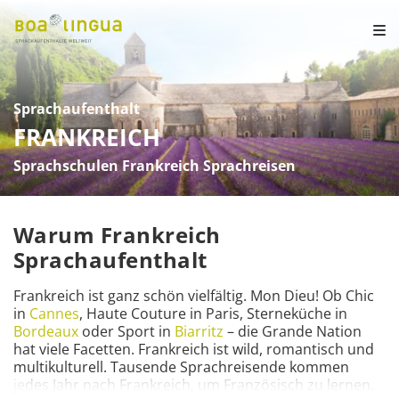
Sprachaufenthalt
FRANKREICH
Sprachschulen Frankreich Sprachreisen
Warum Frankreich
Sprachaufenthalt
Frankreich ist ganz schön vielfältig. Mon Dieu! Ob Chic 
in 
Cannes
, Haute Couture in Paris, Sterneküche in 
Bordeaux 
oder Sport in 
Biarritz 
– die Grande Nation 
hat viele Facetten. Frankreich ist wild, romantisch und 
multikulturell. Tausende Sprachreisende kommen 
jedes Jahr nach Frankreich, um Französisch zu lernen. 