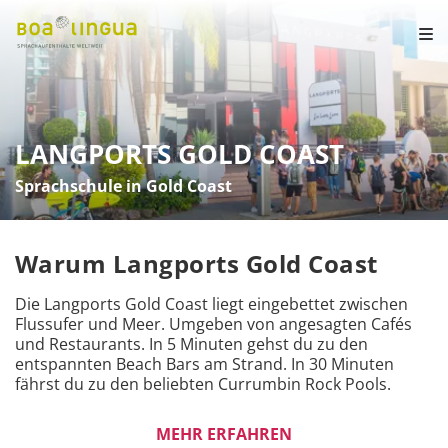
LANGPORTS GOLD COAST
Sprachschule in Gold Coast
Warum Langports Gold Coast
Die Langports Gold Coast liegt eingebettet zwischen 
Flussufer und Meer. Umgeben von angesagten Cafés 
und Restaurants. In 5 Minuten gehst du zu den 
entspannten Beach Bars am Strand. In 30 Minuten 
fährst du zu den beliebten Currumbin Rock Pools.

In Sprachworkshops kannst du Grammatik, 
MEHR ERFAHREN
Aussprache oder Business Kommunikation vertiefen. 