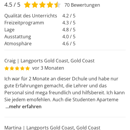
4.5
/ 5
70
Bewertungen
Qualität des Unterrichts
4.2 / 5
Freizeitprogramm
4.3 / 5
Lage
4.8 / 5
Ausstattung
4.0 / 5
Atmosphäre
4.6 / 5
Craig
|
Langports Gold Coast
,
Gold Coast
vor 3 Monaten
Ich war für 2 Monate an dieser Dchule und habe nur 
gute Erfahrungen gemacht, die Lehrer und das 
Personal sind mega freundlich und hilfsbereit. Ich kann 
Sie jedem emofehlen. Auch die Studenten Aparteme
...
mehr erfahren
Martina
|
Langports Gold Coast
,
Gold Coast