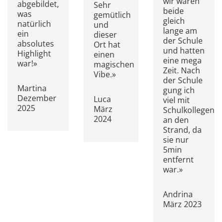
wir waren
abgebildet,
Sehr
beide
was
gemütlich
gleich
natürlich
und
lange am
ein
dieser
der Schule
absolutes
Ort hat
und hatten
Highlight
einen
eine mega
war!»
magischen
Zeit. Nach
Vibe.»
der Schule
Martina
gung ich
Dezember
Luca
viel mit
2025
März
Schulkollegen
2024
an den
Strand, da
sie nur
5min
entfernt
war.»
Andrina
März 2023