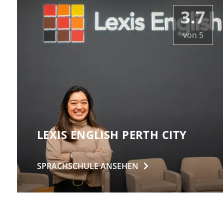
3.7
von
5
LEXIS ENGLISH PERTH CITY
SPRACHSCHULE
ANSEHEN