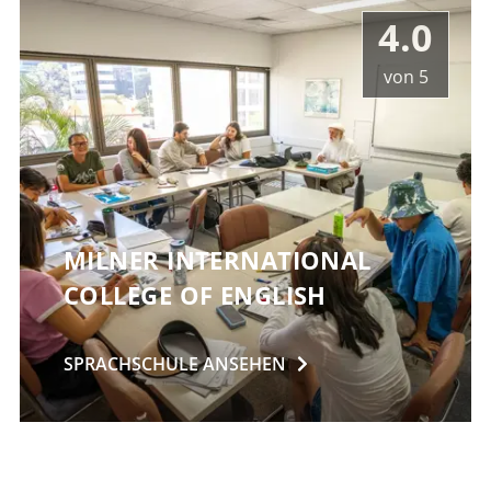
4.0
von
5
MILNER INTERNATIONAL
COLLEGE OF ENGLISH
SPRACHSCHULE
ANSEHEN