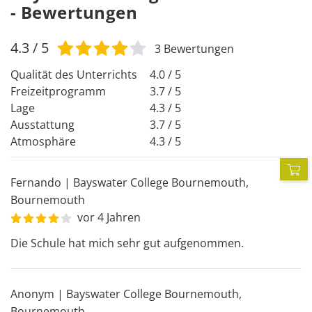
- Bewertungen
4.3
/ 5
3
Bewertungen
Qualität des Unterrichts
4.0 / 5
Freizeitprogramm
3.7 / 5
Lage
4.3 / 5
Ausstattung
3.7 / 5
Atmosphäre
4.3 / 5
P
Fernando
|
Bayswater College Bournemouth
,
Bournemouth
vor 4 Jahren
Die Schule hat mich sehr gut aufgenommen.
Anonym
|
Bayswater College Bournemouth
,
Bournemouth