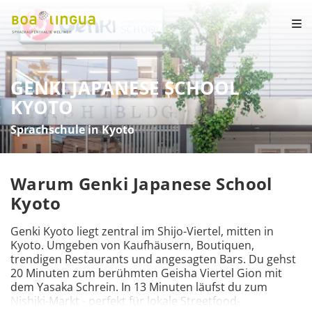
GENKI JAPANESE SCHOOL
KYOTO
Sprachschule in Kyoto
Warum Genki Japanese School
Kyoto
Genki Kyoto liegt zentral im Shijo-Viertel, mitten in 
Kyoto. Umgeben von Kaufhäusern, Boutiquen, 
trendigen Restaurants und angesagten Bars. Du gehst 
20 Minuten zum berühmten Geisha Viertel Gion mit 
dem Yasaka Schrein. In 13 Minuten läufst du zum 
Nishiki-Markt - perfekt für lokale Streetfood-