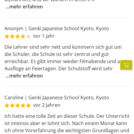
...
mehr erfahren
Anonym
|
Genki Japanese School Kyoto
,
Kyoto
vor 1 Jahr
Die Lehrer sind sehr nett und kümmern sich gut um 
die Schüler, die Schule ist sehr zentral und gut 
erreichbar. Es gibt immer wieder Filmabende und auch 
P
Ausflüge an Feiertagen. Der Schulstoff wird sehr
...
mehr erfahren
Caroline
|
Genki Japanese School Kyoto
,
Kyoto
vor 2 Jahren
Ich hatte eine tolle Zeit an dieser Schule. Der Unterricht 
ist intensiv aber er lohnt sich. Nach einem Monat kann 
ich ohne Vorerfahrung die wichtigsten Grundlagen und 