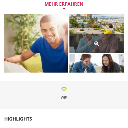
Sprachlehrer und Gastfamilien sorgfältig aus und 
MEHR ERFAHREN
findet für jeden Studenten genau die richtige 
Gastfamilie. Egal ob du noch in der Ausbildung oder 
berufstätig bist. Spannende Ausflüge in die Umgebung 
mit Einheimischen bringen dir die Destination 
authentisch näher. Gemeinsam lachen und lernen 
machen deinen Sprachaufenthalt unvergesslich.

Eine Woche Sprachkurs an der At The Teachers Home 
HLI Québec gibt es ab 1326 CHF.
WIFI
HIGHLIGHTS