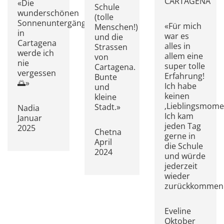
CARTAGENA
«Die
Schule
wunderschönen
(tolle
Sonnenuntergänge
«Für mich
Menschen!)
in
war es
und die
Cartagena
alles in
Strassen
werde ich
allem eine
von
nie
super tolle
Cartagena.
vergessen
Erfahrung!
Bunte
🌅»
Ich habe
und
keinen
kleine
‚Lieblingsmomen
Stadt.»
Nadia
Ich kam
Januar
jeden Tag
2025
Chetna
gerne in
April
die Schule
2024
und würde
jederzeit
wieder
zurückkommen
Eveline
Oktober