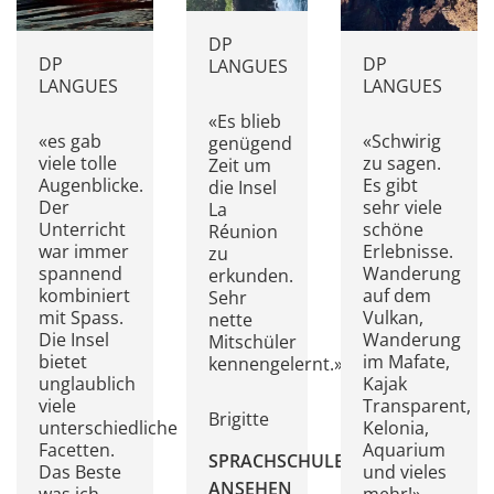
DP
DP
DP
LANGUES
LANGUES
LANGUES
«Es blieb
«es gab
«Schwirig
genügend
viele tolle
zu sagen.
Zeit um
Augenblicke.
Es gibt
die Insel
Der
sehr viele
La
Unterricht
schöne
Réunion
war immer
Erlebnisse.
zu
spannend
Wanderung
erkunden.
kombiniert
auf dem
Sehr
mit Spass.
Vulkan,
nette
Die Insel
Wanderung
Mitschüler
bietet
im Mafate,
kennengelernt.»
unglaublich
Kajak
viele
Transparent,
Brigitte
unterschiedliche
Kelonia,
Facetten.
Aquarium
SPRACHSCHULE
Das Beste
und vieles
ANSEHEN