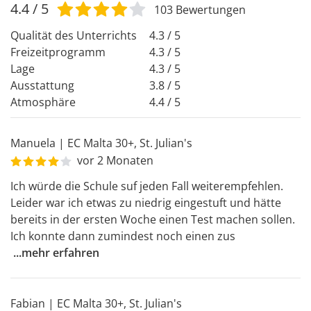
4.4
/ 5
103
Bewertungen
Qualität des Unterrichts
4.3 / 5
Freizeitprogramm
4.3 / 5
Lage
4.3 / 5
Ausstattung
3.8 / 5
Atmosphäre
4.4 / 5
Manuela
|
EC Malta 30+
,
St. Julian's
vor 2 Monaten
Ich würde die Schule suf jeden Fall weiterempfehlen.

Leider war ich etwas zu niedrig eingestuft und hätte 
bereits in der ersten Woche einen Test machen sollen.

Ich konnte dann zumindest noch einen zus
...
mehr erfahren
Fabian
|
EC Malta 30+
,
St. Julian's