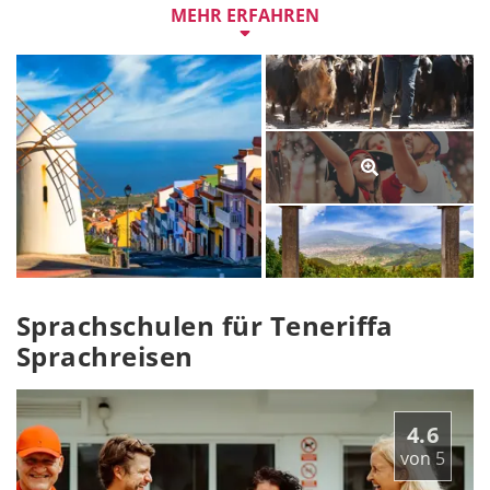
schnell Spanisch.
MEHR ERFAHREN
Mit Spanisch im Gepäck eroberst du den Vulkan Teide – 
und wirst mit einem atemberaubenden Ausblick auf 
3.715 Metern belohnt. In Santa Cruz feierst du auf dem 
grössten Karnevalsfest Europas. Und am Playa del 
Médano arbeitest du an deinem Teint - ganzjährig. Mit 
interessanten Mitschülern aus aller Welt erkundest du 
die Insel und die spanische Lebenslust. Viva la Vida!
Eine Woche Sprachkurs in Teneriffa gibt es ab 198 CHF. 
Auf dem Boa Lingua 
SCHOOL FINDER
 kannst du alle 
Sprachschulen in Teneriffa vergleichen. Deine Offerte 
kannst du online erstellen und buchen.
Sprachschulen für Teneriffa
Sprachreisen
4.6
von
5