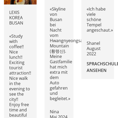
«Skyline
«Ich habe
LEXIS
von
viele
KOREA
Busan
schöne
BUSAN
bei
Tempel
Nacht
angeschaut.»
vom
«Study
Hwangnyeongsan
with
Shanel
Mountain
coffee!!
August
(황령산).
Nice
2022
Meine
lunch!!
Gastfamilie
Exciting
SPRACHSCHUL
hat mich
tourist
ANSEHEN
extra mit
attraction!!
dem
Nice walk
Auto
in the
gefahren
evening to
und
see the
begleitet.»
city!!
Enjoy free
time and
Nina
beautiful
Mai 2024