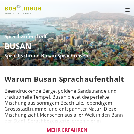
Sprachaufenthalt
BUSAN
Sprachschulen Busan Sprachreisen
Warum Busan Sprachaufenthalt
Beeindruckende Berge, goldene Sandstrände und 
traditionelle Tempel. Busan bietet die perfekte 
Mischung aus sonnigem Beach Life, lebendigem 
Grossstadtrummel und entspannter Natur. Diese 
Mischung zieht Menschen aus aller Welt in den Bann 
der Stadt. Sprachbegeisterte lernen hier in 
renommierten Sprachschulen die Sprache und Kultur 
MEHR ERFAHREN
besser kennen.