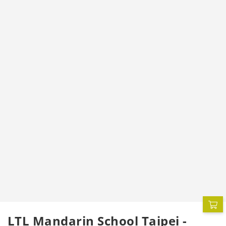
P
LTL Mandarin School Taipei -