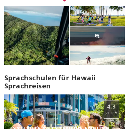
freie Nachmittage am Strand und reitest die Wellen. In 
Honolulu gehst du shoppen, tanzt mit Freunden aus 
aller Welt in den legendären Beachclubs und gönnst dir 
einen Sundowner in einer Rooftop Bar. In Hawaii 
Hemden und zu Ukulele Klängen. An den 
Wochenenden erklimmst du Vulkane oder erkundest 
die kleineren Inseln der Umgebung. Dein 
Sprachaufenthalt in Hawaii führt dich ins Paradies.
Eine Woche Sprachkurs in Hawaii gibt es ab 320 CHF. 
Auf dem Boa Lingua 
SCHOOL FINDER
 kannst du alle 
Sprachschulen in Hawaii vergleichen. Deine Offerte 
kannst du online erstellen und buchen.
Sprachschulen für Hawaii
Sprachreisen
4.3
von
5
INSTITUTE OF INTENSIVE ENGLISH