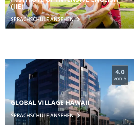
(IIE)
SPRACHSCHULE
ANSEHEN
4.0
von
5
GLOBAL VILLAGE HAWAII
SPRACHSCHULE
ANSEHEN