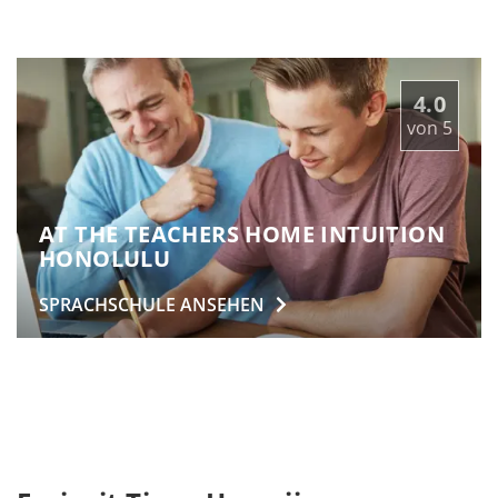
4.0
von
5
AT THE TEACHERS HOME INTUITION
HONOLULU
SPRACHSCHULE
ANSEHEN