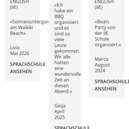
ENGLISH
ENGLISH
«Ich
(IIE)
(IIE)
habe ein
BBQ
«Sonnenuntergang
«Boats
organisiert
am Waikiki
Party von
und es
Beach»
der IIE
sind so
Schule
viele
organsiert.»
Leute
Livia
gekommen.
Mai 2026
Wir alle
Marco
hatten
SPRACHSCHULE
August
eine
2024
ANSEHEN
wundervolle
Zeit an
SPRACHSCHUL
diesen
ANSEHEN
Abend.»
Gioja
April
2025
SPRACHSCHULE