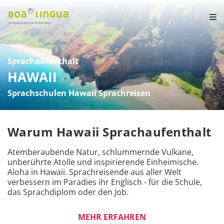
Sprachaufenthalt
HAWAII
Sprachschulen Hawaii Sprachreisen
Warum Hawaii Sprachaufenthalt
Atemberaubende Natur, schlummernde Vulkane, 
unberührte Atolle und inspirierende Einheimische. 
Aloha in Hawaii. Sprachreisende aus aller Welt 
verbessern im Paradies ihr Englisch - für die Schule, 
das Sprachdiplom oder den Job.
Du schnorchelst mit Mantas oder wanderst durch die 
MEHR ERFAHREN
tiefen Regenwälder auf Kauai. Auf Maui geniesst du 