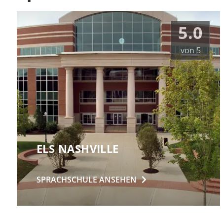
5.0
von
5
ELS NASHVILLE
SPRACHSCHULE
ANSEHEN