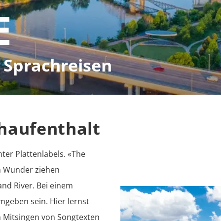
E
 Sprachreisen
haufenthalt
er Plattenlabels. «The 
in Wunder ziehen 
nd River. Bei einem 
mgeben sein. Hier lernst 
m Mitsingen von Songtexten 