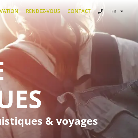
RVATION
RENDEZ-VOUS
CONTACT
FR
E
UES
guistiques & voyages