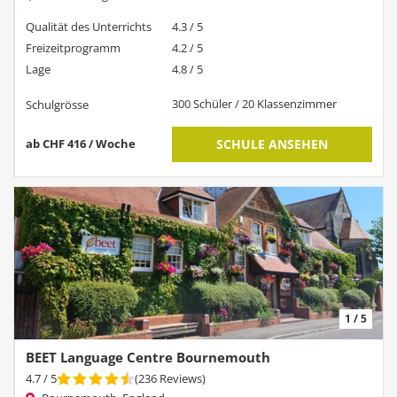
Qualität des Unterrichts
4.3 / 5
Freizeitprogramm
4.2 / 5
Lage
4.8 / 5
300 Schüler / 20 Klassenzimmer
Schulgrösse
ab CHF 416 / Woche
SCHULE ANSEHEN
1 / 5
BEET Language Centre Bournemouth
4.7
/ 5
(
236
Reviews
)