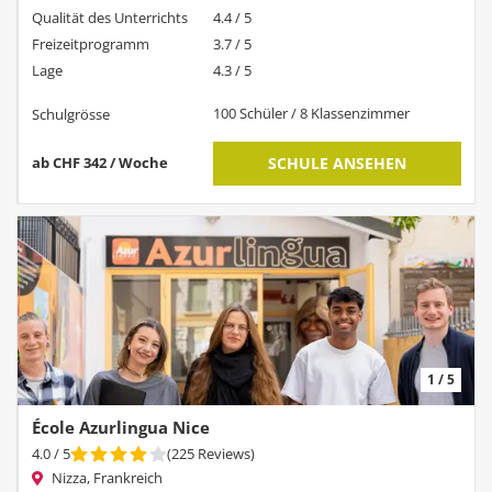
Qualität des Unterrichts
4.4 / 5
Freizeitprogramm
3.7 / 5
Lage
4.3 / 5
100 Schüler / 8 Klassenzimmer
Schulgrösse
ab CHF 342 / Woche
SCHULE ANSEHEN
1 / 5
École Azurlingua Nice
4.0
/ 5
(
225
Reviews
)
Nizza, Frankreich