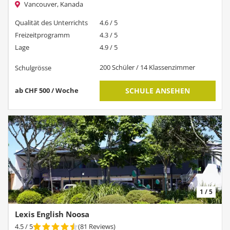
Vancouver, Kanada
Qualität des Unterrichts
4.6 / 5
Freizeitprogramm
4.3 / 5
Lage
4.9 / 5
200 Schüler / 14 Klassenzimmer
Schulgrösse
ab CHF 500 / Woche
SCHULE ANSEHEN
1 / 5
Lexis English Noosa
4.5
/ 5
(
81
Reviews
)