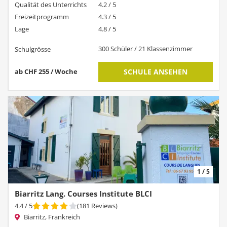
Qualität des Unterrichts
4.2 / 5
Freizeitprogramm
4.3 / 5
Lage
4.8 / 5
300 Schüler / 21 Klassenzimmer
Schulgrösse
ab CHF 255 / Woche
SCHULE ANSEHEN
1 / 5
Biarritz Lang. Courses Institute BLCI
4.4
/ 5
(
181
Reviews
)
Biarritz, Frankreich