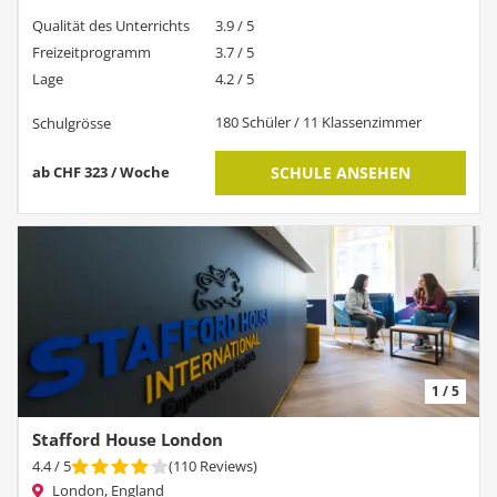
Qualität des Unterrichts
3.9 / 5
Freizeitprogramm
3.7 / 5
Lage
4.2 / 5
180 Schüler / 11 Klassenzimmer
Schulgrösse
ab CHF 323 / Woche
SCHULE ANSEHEN
1 / 5
Stafford House London
4.4
/ 5
(
110
Reviews
)
London, England