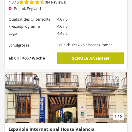
4.8
/ 5
(
84
Reviews
)
Bristol, England
Qualität des Unterrichts
4.6 / 5
Freizeitprogramm
4.6 / 5
Lage
4.4 / 5
280 Schüler / 25 Klassenzimmer
Schulgrösse
ab CHF 405 / Woche
SCHULE ANSEHEN
1 / 5
Españolé International House Valencia