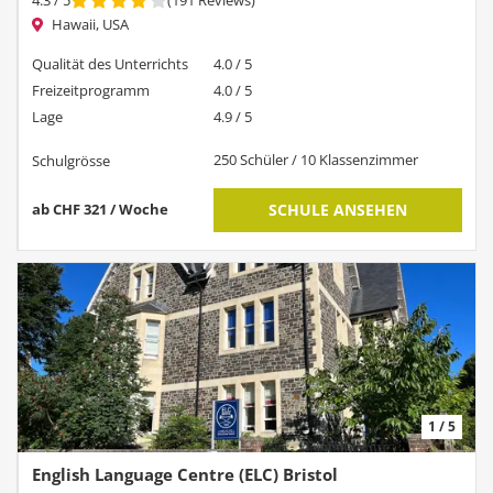
4.3
/ 5
(
191
Reviews
)
Hawaii, USA
Qualität des Unterrichts
4.0 / 5
Freizeitprogramm
4.0 / 5
Lage
4.9 / 5
250 Schüler / 10 Klassenzimmer
Schulgrösse
ab CHF 321 / Woche
SCHULE ANSEHEN
1 / 5
English Language Centre (ELC) Bristol