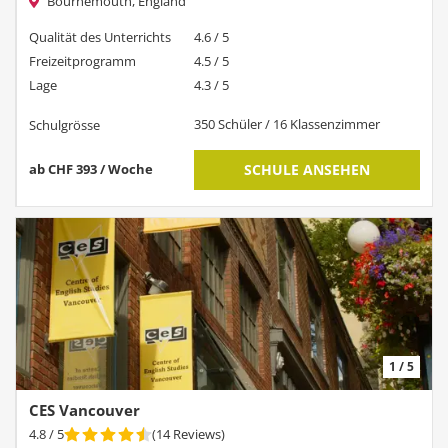
Bournemouth, England
Qualität des Unterrichts
4.6 / 5
Freizeitprogramm
4.5 / 5
Lage
4.3 / 5
350 Schüler / 16 Klassenzimmer
Schulgrösse
ab CHF 393 / Woche
SCHULE ANSEHEN
1 / 5
CES Vancouver
4.8
/ 5
(
14
Reviews
)