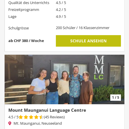
Qualität des Unterrichts
4.5 / 5
Freizeitprogramm
4.2 / 5
Lage
4.9 / 5
200 Schüler / 16 Klassenzimmer
Schulgrösse
ab CHF 380 / Woche
SCHULE ANSEHEN
1 / 5
Mount Maunganui Language Centre
4.5
/ 5
(
45
Reviews
)
Mt. Maunganui, Neuseeland