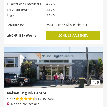
Qualität des Unterrichts
4.2 / 5
Freizeitprogramm
4.1 / 5
Lage
4.7 / 5
65 Schüler / 6 Klassenzimmer
Schulgrösse
ab CHF 181 / Woche
SCHULE ANSEHEN
1 / 5
Nelson English Centre
4.7
/ 5
(
43
Reviews
)
Nelson, Neuseeland