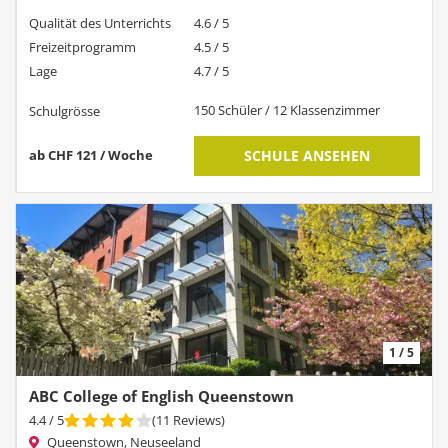
Qualität des Unterrichts
4.6 / 5
Freizeitprogramm
4.5 / 5
Lage
4.7 / 5
150 Schüler / 12 Klassenzimmer
Schulgrösse
ab CHF 121 / Woche
SCHULE ANSEHEN
1 / 5
ABC College of English Queenstown
4.4
/ 5
(
11
Reviews
)
Queenstown, Neuseeland