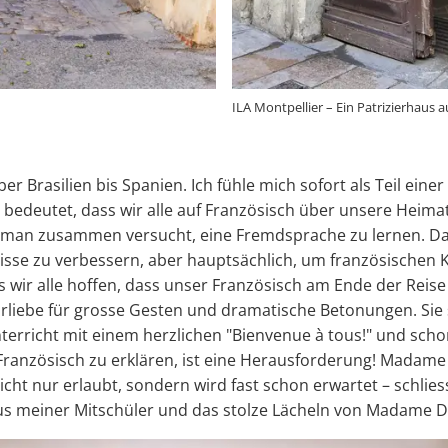
ILA Montpellier – Ein Patrizierhaus 
 Brasilien bis Spanien. Ich fühle mich sofort als Teil eine
edeutet, dass wir alle auf Französisch über unsere Heimat
man zusammen versucht, eine Fremdsprache zu lernen. Da 
nisse zu verbessern, aber hauptsächlich, um französischen K
s wir alle hoffen, dass unser Französisch am Ende der Rei
orliebe für grosse Gesten und dramatische Betonungen. Sie 
Unterricht mit einem herzlichen "Bienvenue à tous!" und scho
Französisch zu erklären, ist eine Herausforderung! Madame
ht nur erlaubt, sondern wird fast schon erwartet – schlies
aus meiner Mitschüler und das stolze Lächeln von Madame 