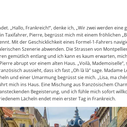
det. „Hallo, Frankreich!“, denke ich, „Wir zwei werden eine g
Taxifahrer, Pierre, begrüsst mich mit einem fröhlichen „B
nt. Mit der Geschicklichkeit eines Formel-1-Fahrers navigie
malerischen Szenerie abwenden. Die Strassen von Montpellie
en gemütlich entlang und ich kann es kaum erwarten, mich un
 Pierre abrupt vor einem alten Haus. „Voilà, Mademoiselle“
anzösisch aussieht, dass ich fast „Oh là là“ sage. Madame 
ln und einer Umarmung begrüsst sie mich. „Lisa, ma chérie
führt mich ins Haus. Eine Mischung aus französischem Cha
r ansteckenden Begeisterung, und ich fühle mich sofort wil
riedenem Lächeln endet mein erster Tag in Frankreich.