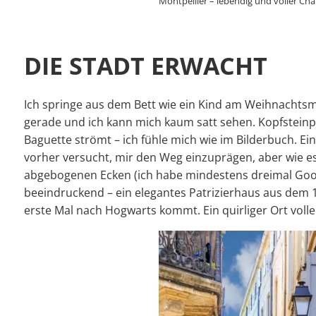
Montpellier – lebendig und voller Ch
DIE STADT ERWACHT
Ich springe aus dem Bett wie ein Kind am Weihnachtsm
gerade und ich kann mich kaum satt sehen. Kopfsteinp
Baguette strömt – ich fühle mich wie im Bilderbuch. Ei
vorher versucht, mir den Weg einzuprägen, aber wie es 
abgebogenen Ecken (ich habe mindestens dreimal Googl
beeindruckend – ein elegantes Patrizierhaus aus dem 1
erste Mal nach Hogwarts kommt. Ein quirliger Ort voll