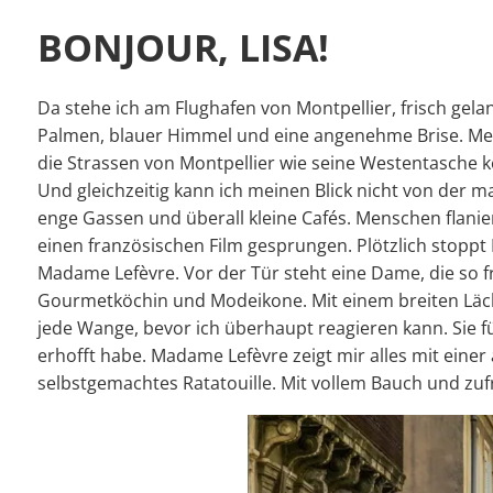
BONJOUR, LISA!
Da stehe ich am Flughafen von Montpellier, frisch gelan
Palmen, blauer Himmel und eine angenehme Brise. Mein 
die Strassen von Montpellier wie seine Westentasche ken
Und gleichzeitig kann ich meinen Blick nicht von der 
enge Gassen und überall kleine Cafés. Menschen flanier
einen französischen Film gesprungen. Plötzlich stoppt
Madame Lefèvre. Vor der Tür steht eine Dame, die so fr
Gourmetköchin und Modeikone. Mit einem breiten Läche
jede Wange, bevor ich überhaupt reagieren kann. Sie 
erhofft habe. Madame Lefèvre zeigt mir alles mit eine
selbstgemachtes Ratatouille. Mit vollem Bauch und zuf