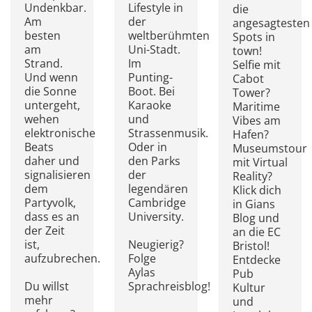
Undenkbar.
Lifestyle in
die
Am
der
angesagtesten
besten
weltberühmten
Spots in
am
Uni-Stadt.
town!
Strand.
Im
Selfie mit
Und wenn
Punting-
Cabot
die Sonne
Boot. Bei
Tower?
untergeht,
Karaoke
Maritime
wehen
und
Vibes am
elektronische
Strassenmusik.
Hafen?
Beats
Oder in
Museumstour
daher und
den Parks
mit Virtual
signalisieren
der
Reality?
dem
legendären
Klick dich
Partyvolk,
Cambridge
in Gians
dass es an
University.
Blog und
der Zeit
an die EC
ist,
Neugierig?
Bristol!
aufzubrechen.
Folge
Entdecke
Aylas
Pub
Du willst
Sprachreisblog!
Kultur
mehr
und