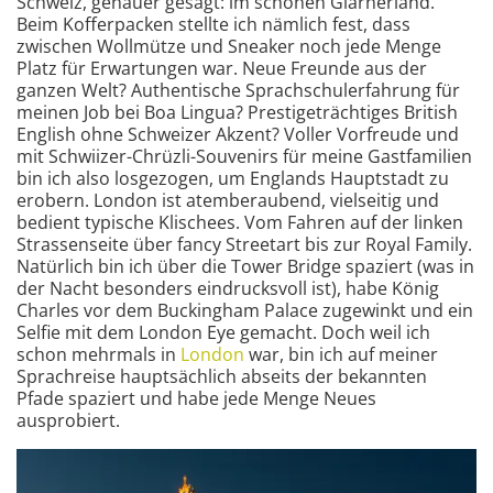
Schweiz, genauer gesagt: im schönen Glarnerland.
Beim Kofferpacken stellte ich nämlich fest, dass
zwischen Wollmütze und Sneaker noch jede Menge
Platz für Erwartungen war. Neue Freunde aus der
ganzen Welt? Authentische Sprachschulerfahrung für
meinen Job bei Boa Lingua? Prestigeträchtiges British
English ohne Schweizer Akzent? Voller Vorfreude und
mit Schwiizer-Chrüzli-Souvenirs für meine Gastfamilien
bin ich also losgezogen, um Englands Hauptstadt zu
erobern. London ist atemberaubend, vielseitig und
bedient typische Klischees. Vom Fahren auf der linken
Strassenseite über fancy Streetart bis zur Royal Family.
Natürlich bin ich über die Tower Bridge spaziert (was in
der Nacht besonders eindrucksvoll ist), habe König
Charles vor dem Buckingham Palace zugewinkt und ein
Selfie mit dem London Eye gemacht. Doch weil ich
schon mehrmals in
London
war, bin ich auf meiner
Sprachreise hauptsächlich abseits der bekannten
Pfade spaziert und habe jede Menge Neues
ausprobiert.