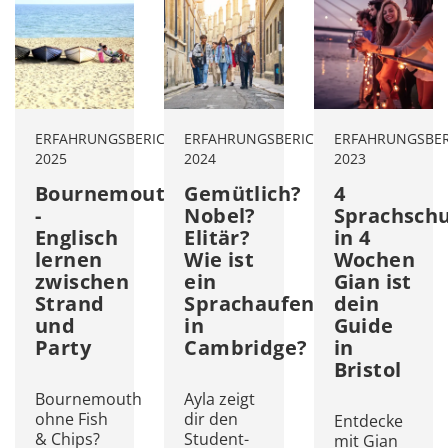
ERFAHRUNGSBERICHTE
ERFAHRUNGSBERICHTE
November,
ERFAHRUNGSBER
März,
2025
2024
2023
Bournemouth
Gemütlich?
4
-
Nobel?
Sprachsch
Englisch
Elitär?
in 4
lernen
Wie ist
Wochen
zwischen
ein
Gian ist
Strand
Sprachaufenthalt
dein
und
in
Guide
Party
Cambridge?
in
Bristol
Bournemouth
Ayla zeigt
ohne Fish
dir den
Entdecke
& Chips?
Student-
mit Gian