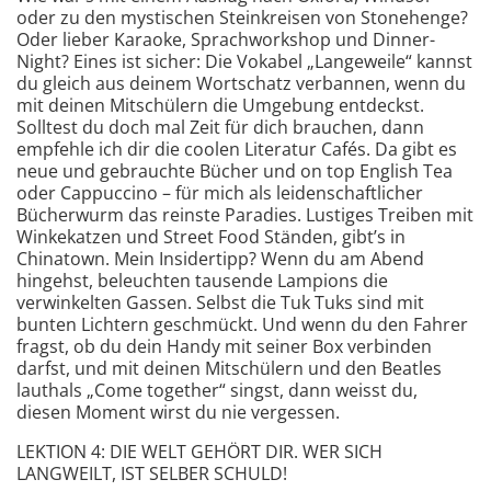
oder zu den mystischen Steinkreisen von Stonehenge?
Oder lieber Karaoke, Sprachworkshop und Dinner-
Night? Eines ist sicher: Die Vokabel „Langeweile“ kannst
du gleich aus deinem Wortschatz verbannen, wenn du
mit deinen Mitschülern die Umgebung entdeckst.
Solltest du doch mal Zeit für dich brauchen, dann
empfehle ich dir die coolen Literatur Cafés. Da gibt es
neue und gebrauchte Bücher und on top English Tea
oder Cappuccino – für mich als leidenschaftlicher
Bücherwurm das reinste Paradies. Lustiges Treiben mit
Winkekatzen und Street Food Ständen, gibt’s in
Chinatown. Mein Insidertipp? Wenn du am Abend
hingehst, beleuchten tausende Lampions die
verwinkelten Gassen. Selbst die Tuk Tuks sind mit
bunten Lichtern geschmückt. Und wenn du den Fahrer
fragst, ob du dein Handy mit seiner Box verbinden
darfst, und mit deinen Mitschülern und den Beatles
lauthals „Come together“ singst, dann weisst du,
diesen Moment wirst du nie vergessen.
LEKTION 4: DIE WELT GEHÖRT DIR. WER SICH
LANGWEILT, IST SELBER SCHULD!