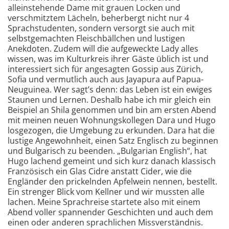
alleinstehende Dame mit grauen Locken und
verschmitztem Lächeln, beherbergt nicht nur 4
Sprachstudenten, sondern versorgt sie auch mit
selbstgemachten Fleischbällchen und lustigen
Anekdoten. Zudem will die aufgeweckte Lady alles
wissen, was im Kulturkreis ihrer Gäste üblich ist und
interessiert sich für angesagten Gossip aus Zürich,
Sofia und vermutlich auch aus Jayapura auf Papua-
Neuguinea. Wer sagt’s denn: das Leben ist ein ewiges
Staunen und Lernen. Deshalb habe ich mir gleich ein
Beispiel an Shila genommen und bin am ersten Abend
mit meinen neuen Wohnungskollegen Dara und Hugo
losgezogen, die Umgebung zu erkunden. Dara hat die
lustige Angewohnheit, einen Satz Englisch zu beginnen
und Bulgarisch zu beenden. „Bulgarian English“, hat
Hugo lachend gemeint und sich kurz danach klassisch
Französisch ein Glas Cidre anstatt Cider, wie die
Engländer den prickelnden Apfelwein nennen, bestellt.
Ein strenger Blick vom Kellner und wir mussten alle
lachen. Meine Sprachreise startete also mit einem
Abend voller spannender Geschichten und auch dem
einen oder anderen sprachlichen Missverständnis.